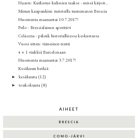
Haaste: Kurkistus kulissien taakse - missä kirjoit...
Minun kaupunkini: turisteille tuntematon Brescia
Huomenta maanantai 10.7.2017!
Pirlo - Brescialainen aperitiivi
Celacena - piknik historiallisessa keskustassa
Vuosi sitten: viimeinen tentti
4 + 1 vinkkiä Barcelonaan
Huomenta maanantai 3.7.2017!
Kesäkuun hetkiä
kesäkuuta
(12)
►
toukokuuta
(8)
►
AIHEET
BRESCIA
COMO-JÄRVI