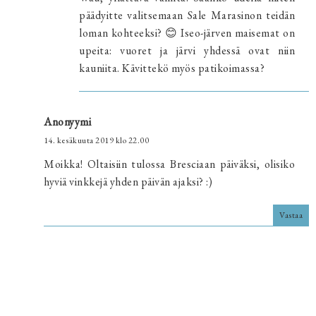
päädyitte valitsemaan Sale Marasinon teidän
loman kohteeksi? 😊 Iseo-järven maisemat on
upeita: vuoret ja järvi yhdessä ovat niin
kauniita. Kävittekö myös patikoimassa?
Anonyymi
14. kesäkuuta 2019 klo 22.00
Moikka! Oltaisiin tulossa Bresciaan päiväksi, olisiko
hyviä vinkkejä yhden päivän ajaksi? :)
Vastaa