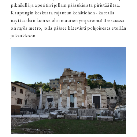
piknikillä ja aperitiivi jollain pääaukioista piristää iltaa.
Kaupungin keskusta rajautuu kehätiehen - kartalla
näyttää ihan kuin se olisi muurien ympäröimä! Bresciassa
on myös metro, jolla pääsee kätevästi pohjoisesta etelään
ja kaakkoon.