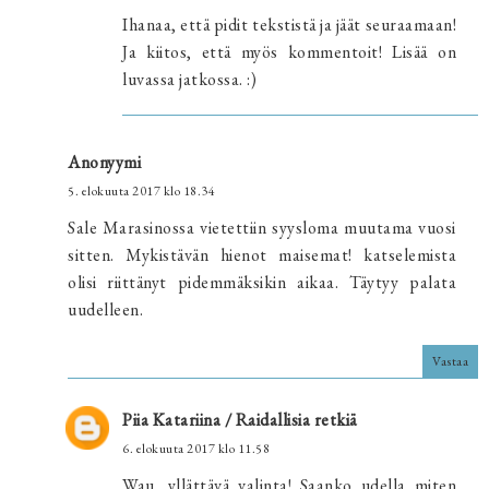
Ihanaa, että pidit tekstistä ja jäät seuraamaan!
Ja kiitos, että myös kommentoit! Lisää on
luvassa jatkossa. :)
Anonyymi
5. elokuuta 2017 klo 18.34
Sale Marasinossa vietettiin syysloma muutama vuosi
sitten. Mykistävän hienot maisemat! katselemista
olisi riittänyt pidemmäksikin aikaa. Täytyy palata
uudelleen.
Vastaa
Piia Katariina / Raidallisia retkiä
6. elokuuta 2017 klo 11.58
Wau, yllättävä valinta! Saanko udella miten