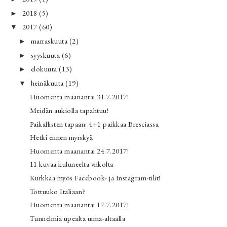
2018
(5)
►
2017
(60)
▼
marraskuuta
(2)
►
syyskuuta
(6)
►
elokuuta
(13)
►
heinäkuuta
(19)
▼
Huomenta maanantai 31.7.2017!
Meidän aukiolla tapahtuu!
Paikallisten tapaan: 4+1 paikkaa Bresciassa
Hetki ennen myrskyä
Huomenta maanantai 24.7.2017!
11 kuvaa kuluneelta viikolta
Kurkkaa myös Facebook- ja Instagram-tilit!
Tottuuko Italiaan?
Huomenta maanantai 17.7.2017!
Tunnelmia upealta uima-altaalla