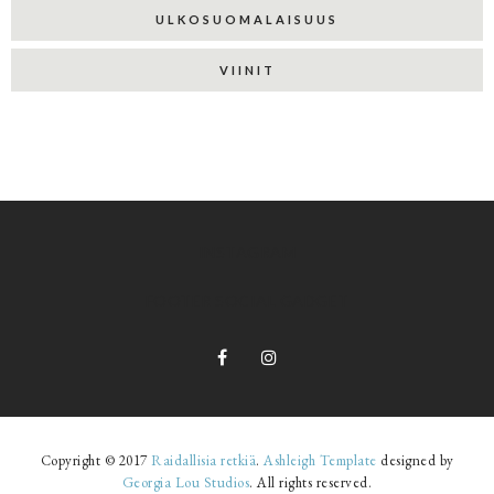
ULKOSUOMALAISUUS
VIINIT
INSTAGRAM
FOOTER SOCIAL GADGET
Copyright © 2017
Raidallisia retkiä
.
Ashleigh Template
designed by
Georgia Lou Studios
. All rights reserved.