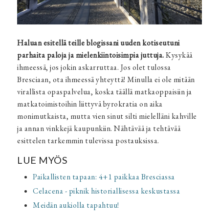
Haluan esitellä teille blogissani uuden kotiseutuni
parhaita paloja ja mielenkiintoisimpia juttuja.
Kysykää
ihmeessä, jos jokin askarruttaa. Jos olet tulossa
Bresciaan, ota ihmeessä yhteyttä! Minulla ei ole mitään
virallista opaspalvelua, koska täällä matkaoppaisiin ja
matkatoimistoihin liittyvä byrokratia on aika
monimutkaista, mutta vien sinut silti mielelläni kahville
ja annan vinkkejä kaupunkiin. Nähtävää ja tehtävää
esittelen tarkemmin tulevissa postauksissa.
LUE MYÖS
Paikallisten tapaan: 4+1 paikkaa Bresciassa
Celacena - piknik historiallisessa keskustassa
Meidän aukiolla tapahtuu!