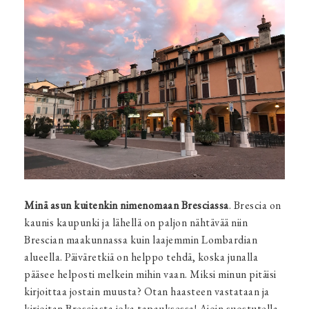
Minä asun kuitenkin nimenomaan Bresciassa
. Brescia on
kaunis kaupunki ja lähellä on paljon nähtävää niin
Brescian maakunnassa kuin laajemmin Lombardian
alueella. Päiväretkiä on helppo tehdä, koska junalla
pääsee helposti melkein mihin vaan. Miksi minun pitäisi
kirjoittaa jostain muusta? Otan haasteen vastataan ja
kirjoitan Bresciasta joka tapauksessa! Aioin suostutella